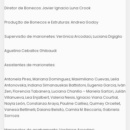
Diretor de Bonecos: Javier Ignacio Luna Crook
Produção de Bonecos e Estruturas: Andrea Godoy
Supervisão de marionetes: Verónica Arcodaci, Luciana Digiglio
Agustina Ceballos Ghibaudi
Assistentes de marionetes:
Antonela Pires, Mariana Dominguez, Maximiliano Cuevas, Leila
Antonovska, Indiana Simanauskas Battistoni, Eugenia Garcia, Iván
Zen, Florencia Tabanera, Luciana Chanllio – Mariela Sartori, Julián
Villanueva, Lea Enjalbert, Valeria Nesis, Ignacio Viana Courtial,
Nayla León, Constanza Araya, Pauline Cailliez, Quimey Orcellet,
Vanesa Bettinelli, Daiana Belsito, Camila M. Beccaría, Gabriela
Sorroza
Marionetes de acabamento: Verónica Arcodaci