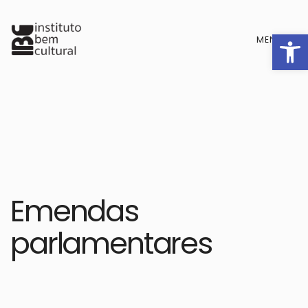
Barra de F
MENU
Emendas
parlamentares